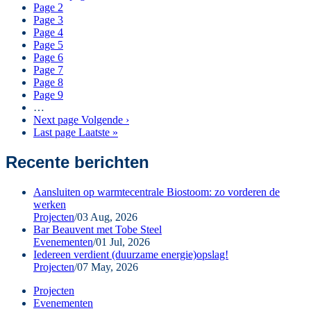
Page
2
Page
3
Page
4
Page
5
Page
6
Page
7
Page
8
Page
9
…
Next page
Volgende ›
Last page
Laatste »
Recente berichten
Aansluiten op warmtecentrale Biostoom: zo vorderen de
werken
Projecten
/
03 Aug, 2026
Bar Beauvent met Tobe Steel
Evenementen
/
01 Jul, 2026
Iedereen verdient (duurzame energie)opslag!
Projecten
/
07 May, 2026
Projecten
Evenementen