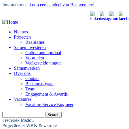
Skip
Investeer mee,
koop een aandeel van Beauvent cv!
to
main
content
Nieuws
Projecten
Main
Realisaties
navigation
Samen investeren
Coöperantenportaal
Voordelen
Veelgestelde vragen
Samenwerken
Over ons
Contact
Bestuursorgaan
Team
Engagement & Awards
Vacatures
Vacature Service Engineer
Search
Frederiek Madou
Projectleider WKK & warmte